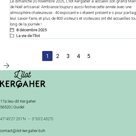
Le dimanche 30 novembre 2025, L’Îlot Kergaher a accueilli son grand Mar
de Noël artisanal. Ambiance toujours aussi festive cette année avec une
atmosphère chaleureuse : 40 exposant·e·s étaient présent·e·s pour partag
leur savoir-faire, et plus de 800 visiteurs et visiteuses ont été accueillies to
long de la journée !
8 décembre 2025
La vie de l'îlot
1
2
3
4
5
17a lieu-dit Kergaher
56520 | Guidel
47°45’27.251 ̋N – 3°30’2.452 ̋O
contact@ilot-kergaher.bzh