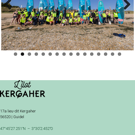
Prev
Next
ious
17a lieu-dit Kergaher
56520 | Guidel
47°45’27.251 ̋N – 3°30’2.452 ̋O