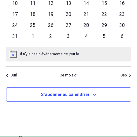
0
0
0
0
0
0
0
10
11
12
13
14
15
16
Évène
évènements
évènements
évènements
évènements
évènements
évènements
évènem
0
0
0
0
0
0
0
17
18
19
20
21
22
23
évènements
évènements
évènements
évènements
évènements
évènements
évènem
0
0
0
0
0
0
0
24
25
26
27
28
29
30
évènements
évènements
évènements
évènements
évènements
évènements
évènem
0
0
0
0
0
0
0
31
1
2
3
4
5
6
évènements
évènements
évènements
évènements
évènements
évènements
évènem
Il n’y a pas d’évènements ce jour là.
Notice
Juil
Ce mois-ci
Sep
S’abonner au calendrier