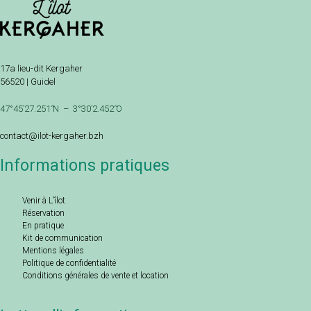
17a lieu-dit Kergaher
56520 | Guidel
47°45’27.251 ̋N – 3°30’2.452 ̋O
contact@ilot-kergaher.bzh
Informations pratiques
Venir à L’îlot
Réservation
En pratique
Kit de communication
Mentions légales
Politique de confidentialité
Conditions générales de vente et location