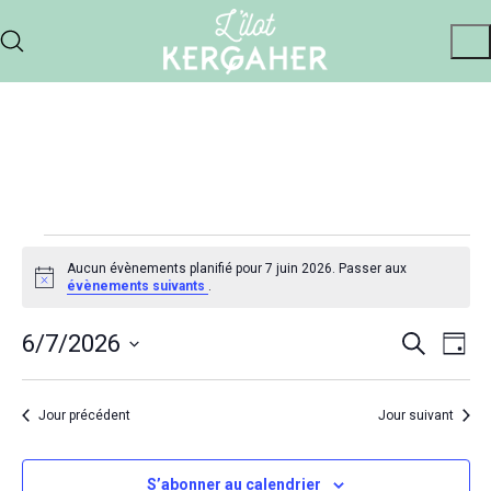
Évènements
Aucun évènements planifié pour 7 juin 2026. Passer aux
for
Notice
évènements suivants
.
7
Recher
Nav
6/7/2026
Recherche
Jour
juin
de
et
Sélectionnez
2026
vu
une
navigat
Jour précédent
Jour suivant
Év
date.
de
vues
S’abonner au calendrier