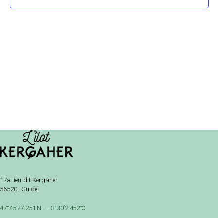
Évène
17a lieu-dit Kergaher
56520 | Guidel
47°45’27.251 ̋N – 3°30’2.452 ̋O