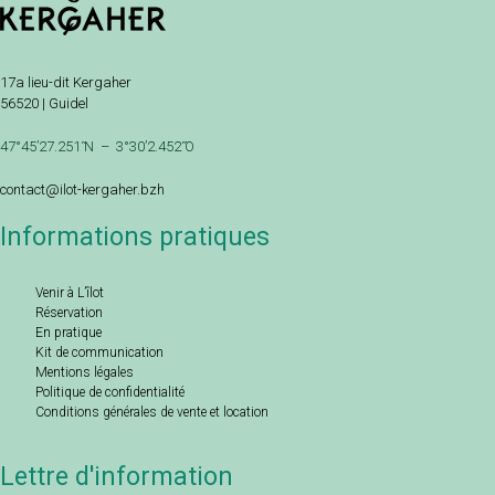
17a lieu-dit Kergaher
56520 | Guidel
47°45’27.251 ̋N – 3°30’2.452 ̋O
contact@ilot-kergaher.bzh
Informations pratiques
Venir à L’îlot
Réservation
En pratique
Kit de communication
Mentions légales
Politique de confidentialité
Conditions générales de vente et location
Lettre d'information