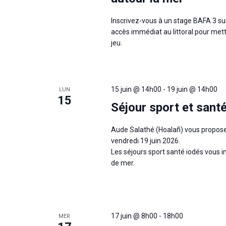
Inscrivez-vous à un stage BAFA 3 sur
accès immédiat au littoral pour met
jeu.
15 juin @ 14h00
-
19 juin @ 14h00
LUN
15
Séjour sport et sant
Aude Salathé (Hoalañ) vous propose u
vendredi 19 juin 2026.
Les séjours sport santé iodés vous in
de mer.
17 juin @ 8h00
-
18h00
MER