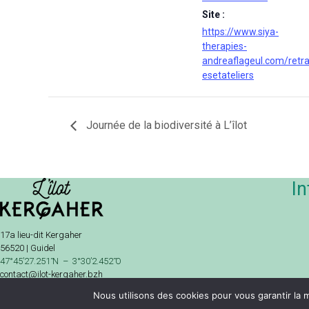
Site :
https://www.siya-
therapies-
andreaflageul.com/retra
esetateliers
Journée de la biodiversité à L’îlot
In
17a lieu-dit Kergaher
56520 | Guidel
47°45’27.251 ̋N – 3°30’2.452 ̋O
contact@ilot-kergaher.bzh
Nous utilisons des cookies pour vous garantir la m