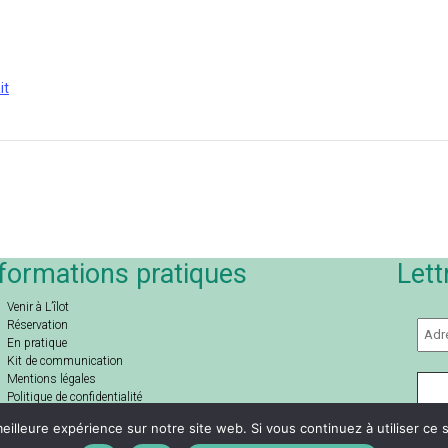
it
formations pratiques
Lett
Venir à L’îlot
Réservation
En pratique
Kit de communication
Mentions légales
Politique de confidentialité
Conditions générales de vente et location
eilleure expérience sur notre site web. Si vous continuez à utiliser ce