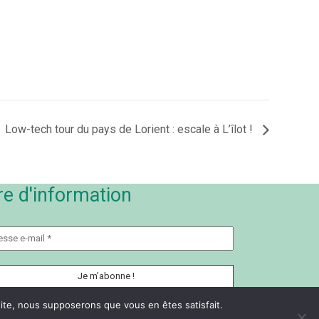
Low-tech tour du pays de Lorient : escale à L’îlot !
re d'information
 site, nous supposerons que vous en êtes satisfait.