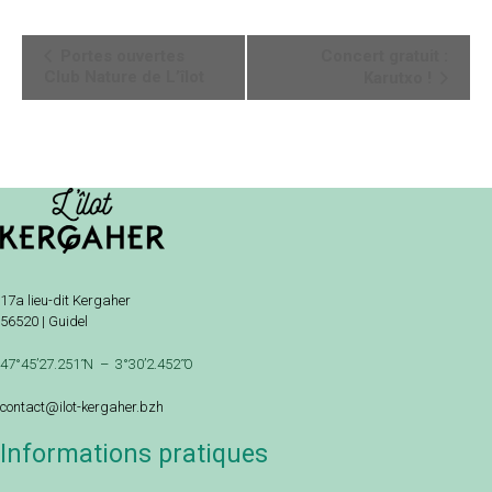
Navigation
Portes ouvertes
Concert gratuit :
Évènement
Club Nature de L’îlot
Karutxo !
17a lieu-dit Kergaher
56520 | Guidel
47°45’27.251 ̋N – 3°30’2.452 ̋O
contact@ilot-kergaher.bzh
Informations pratiques